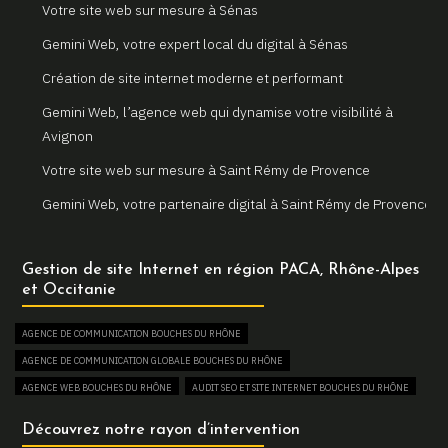
Votre site web sur mesure à Sénas
Gemini Web, votre expert local du digital à Sénas
Création de site internet moderne et performant
Gemini Web, l’agence web qui dynamise votre visibilité à
Avignon
Votre site web sur mesure à Saint Rémy de Provence
Gemini Web, votre partenaire digital à Saint Rémy de Provence
Un site internet sur mesure pour votre entreprise à Arles
Gestion de site Internet en région PACA, Rhône-Alpes
Votre agence web locale Gemini Web à Arles
et Occitanie
Création et refonte de sites internet à Martigues
AGENCE DE COMMUNICATION BOUCHES DU RHÔNE
Gemini Web, votre agence web à Martigues
AGENCE DE COMMUNICATION GLOBALE BOUCHES DU RHÔNE
Un site web sur mesure pour votre activité à Aix en Provence
AGENCE WEB BOUCHES DU RHÔNE
AUDIT SEO ET SITE INTERNET BOUCHES DU RHÔNE
Gemini Web, partenaire de votre réussite digitale à Aix en
AUGMENTER SON TRAFIC WEB BOUCHES DU RHÔNE
Découvrez notre rayon d’intervention
Provence
BOUTIQUE EN LIGNE BOUCHES DU RHÔNE