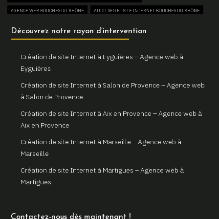
Un site web sur mesure pour votre activité à Aix en Provence
AGENCE WEB BOUCHES DU RHÔNE
AUDIT SEO ET SITE INTERNET BOUCHES DU RHÔNE
Gemini Web, partenaire de votre réussite digitale à Aix en
AUGMENTER SON TRAFIC WEB BOUCHES DU RHÔNE
Découvrez notre rayon d’intervention
Provence
BOUTIQUE EN LIGNE BOUCHES DU RHÔNE
Votre site internet professionnel à Marseille avec Gemini Web
COMBIEN COÛTE UN SITE INTERNET BOUCHES DU RHÔNE
Création de site Internet à Eyguières – Agence web à
CONSULTANT EN RÉFÉRENCEMENT NATUREL SEO BOUCHES DU RHÔNE
Eyguières
CREATION DE BOUTIQUE EN LIGNE BOUCHES DU RHÔNE
Création de site Internet à Salon de Provence – Agence web
CREATION DE SITE E-COMMERCE BOUCHES DU RHÔNE
à Salon de Provence
CREATION DE SITE VITRINE BOUCHES DU RHÔNE
Création de site Internet à Aix en Provence – Agence web à
CRÉATEUR DE SITE WEB BOUCHES DU RHÔNE
Aix en Provence
CRÉATION DE SITE INTERNET BOUCHES DU RHÔNE
Création de site Internet à Marseille – Agence web à
CRÉATION DE SITE INTERNET PAS CHER BOUCHES DU RHÔNE
Marseille
CRÉATION DE SITE INTERNET POUR AGENCE IMMOBILIÈRE BOUCHES DU RHÔNE
Création de site Internet à Martigues – Agence web à
CRÉATION DE SITE INTERNET POUR ARCHITECTE BOUCHES DU RHÔNE
Martigues
CRÉATION DE SITE INTERNET POUR ARTISAN BOUCHES DU RHÔNE
CRÉATION DE SITE INTERNET POUR CAMPING BOUCHES DU RHÔNE
Création de site Internet à Arles – Agence web à Arles
CRÉATION DE SITE INTERNET POUR ESTHÉTICIENNE BOUCHES DU RHÔNE
Création de site Internet à Saint Rémy de Provence – Agence
Contactez-nous dès maintenant !