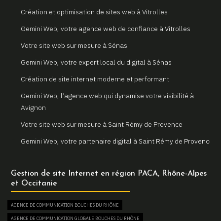
Création et optimisation de sites web à Vitrolles
Gemini Web, votre agence web de confiance à Vitrolles
Votre site web sur mesure à Sénas
Gemini Web, votre expert local du digital à Sénas
Création de site internet moderne et performant
Gemini Web, l’agence web qui dynamise votre visibilité à
Avignon
Votre site web sur mesure à Saint Rémy de Provence
Gemini Web, votre partenaire digital à Saint Rémy de Provence
Un site internet sur mesure pour votre entreprise à Arles
Gestion de site Internet en région PACA, Rhône-Alpes
Votre agence web locale Gemini Web à Arles
et Occitanie
Création et refonte de sites internet à Martigues
AGENCE DE COMMUNICATION BOUCHES DU RHÔNE
Gemini Web, votre agence web à Martigues
AGENCE DE COMMUNICATION GLOBALE BOUCHES DU RHÔNE