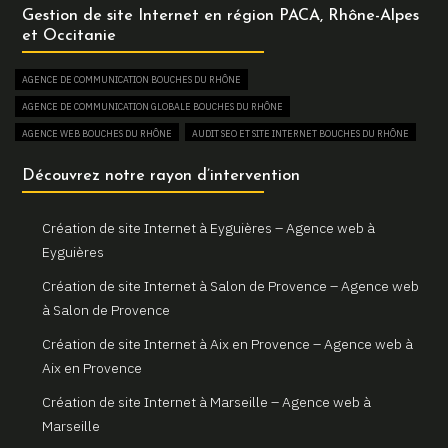
Gestion de site Internet en région PACA, Rhône-Alpes
Votre agence web locale Gemini Web à Arles
et Occitanie
Création et refonte de sites internet à Martigues
AGENCE DE COMMUNICATION BOUCHES DU RHÔNE
Gemini Web, votre agence web à Martigues
AGENCE DE COMMUNICATION GLOBALE BOUCHES DU RHÔNE
Un site web sur mesure pour votre activité à Aix en Provence
AGENCE WEB BOUCHES DU RHÔNE
AUDIT SEO ET SITE INTERNET BOUCHES DU RHÔNE
Gemini Web, partenaire de votre réussite digitale à Aix en
AUGMENTER SON TRAFIC WEB BOUCHES DU RHÔNE
Découvrez notre rayon d’intervention
Provence
BOUTIQUE EN LIGNE BOUCHES DU RHÔNE
Votre site internet professionnel à Marseille avec Gemini Web
COMBIEN COÛTE UN SITE INTERNET BOUCHES DU RHÔNE
Création de site Internet à Eyguières – Agence web à
CONSULTANT EN RÉFÉRENCEMENT NATUREL SEO BOUCHES DU RHÔNE
Eyguières
CREATION DE BOUTIQUE EN LIGNE BOUCHES DU RHÔNE
Création de site Internet à Salon de Provence – Agence web
CREATION DE SITE E-COMMERCE BOUCHES DU RHÔNE
à Salon de Provence
CREATION DE SITE VITRINE BOUCHES DU RHÔNE
Création de site Internet à Aix en Provence – Agence web à
CRÉATEUR DE SITE WEB BOUCHES DU RHÔNE
Aix en Provence
CRÉATION DE SITE INTERNET BOUCHES DU RHÔNE
Création de site Internet à Marseille – Agence web à
CRÉATION DE SITE INTERNET PAS CHER BOUCHES DU RHÔNE
Marseille
CRÉATION DE SITE INTERNET POUR AGENCE IMMOBILIÈRE BOUCHES DU RHÔNE