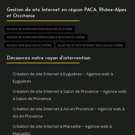
Un site internet sur mesure pour votre entreprise à Arles
Gestion de site Internet en région PACA, Rhône-Alpes
Votre agence web locale Gemini Web à Arles
et Occitanie
Création et refonte de sites internet à Martigues
AGENCE DE COMMUNICATION BOUCHES DU RHÔNE
Gemini Web, votre agence web à Martigues
AGENCE DE COMMUNICATION GLOBALE BOUCHES DU RHÔNE
Un site web sur mesure pour votre activité à Aix en Provence
AGENCE WEB BOUCHES DU RHÔNE
AUDIT SEO ET SITE INTERNET BOUCHES DU RHÔNE
Gemini Web, partenaire de votre réussite digitale à Aix en
AUGMENTER SON TRAFIC WEB BOUCHES DU RHÔNE
Découvrez notre rayon d’intervention
Provence
BOUTIQUE EN LIGNE BOUCHES DU RHÔNE
Votre site internet professionnel à Marseille avec Gemini Web
COMBIEN COÛTE UN SITE INTERNET BOUCHES DU RHÔNE
Création de site Internet à Eyguières – Agence web à
CONSULTANT EN RÉFÉRENCEMENT NATUREL SEO BOUCHES DU RHÔNE
Eyguières
CREATION DE BOUTIQUE EN LIGNE BOUCHES DU RHÔNE
Création de site Internet à Salon de Provence – Agence web
CREATION DE SITE E-COMMERCE BOUCHES DU RHÔNE
à Salon de Provence
CREATION DE SITE VITRINE BOUCHES DU RHÔNE
Création de site Internet à Aix en Provence – Agence web à
CRÉATEUR DE SITE WEB BOUCHES DU RHÔNE
Aix en Provence
CRÉATION DE SITE INTERNET BOUCHES DU RHÔNE
Création de site Internet à Marseille – Agence web à
CRÉATION DE SITE INTERNET PAS CHER BOUCHES DU RHÔNE
Marseille
CRÉATION DE SITE INTERNET POUR AGENCE IMMOBILIÈRE BOUCHES DU RHÔNE