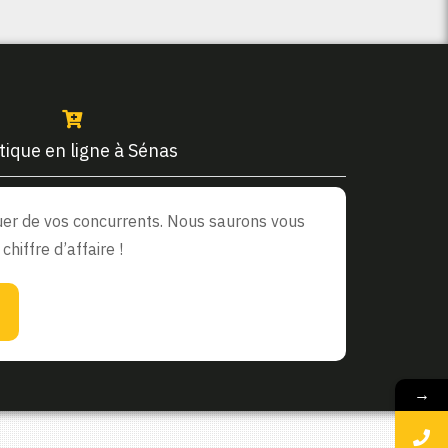
tique en ligne à Sénas
rquer de vos concurrents. Nous saurons vous
hiffre d’affaire !
→