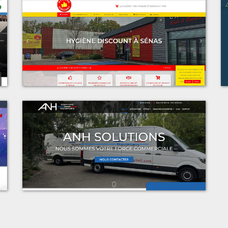
t
Voir le projet
n
Espace Discount
t
Voir le projet
s
ANH Solutions