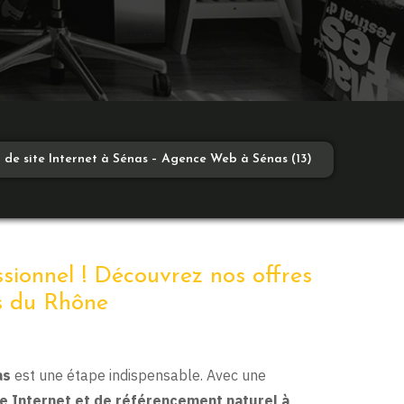
 de site Internet à Sénas – Agence Web à Sénas (13)
ssionnel ! Découvrez nos offres
s du Rhône
as
est une étape indispensable. Avec une
te Internet et de référencement naturel à