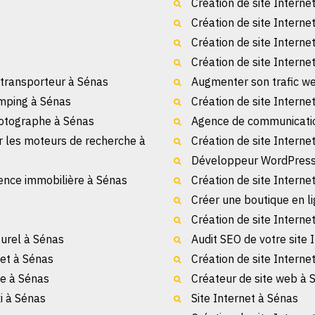
Création de site Interne
Création de site Interne
Création de site Interne
Création de site Interne
n transporteur à Sénas
Augmenter son trafic w
amping à Sénas
Création de site Intern
hotographe à Sénas
Agence de communicati
r les moteurs de recherche à
Création de site Interne
Développeur WordPress
gence immobilière à Sénas
Création de site Interne
Créer une boutique en l
Création de site Interne
turel à Sénas
Audit SEO de votre site 
net à Sénas
Création de site Interne
e à Sénas
Créateur de site web à 
xi à Sénas
Site Internet à Sénas