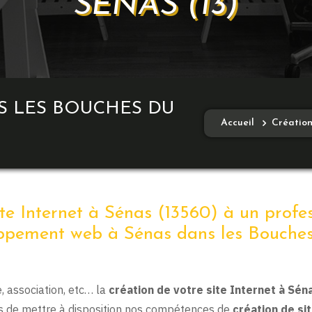
SÉNAS (13)
S LES BOUCHES DU
Accueil
Création
ite Internet à Sénas (13560) à un profe
ppement web à Sénas dans les Bouche
 association, etc… la
création de votre site Internet à Sén
s de mettre à disposition nos compétences de
création de si