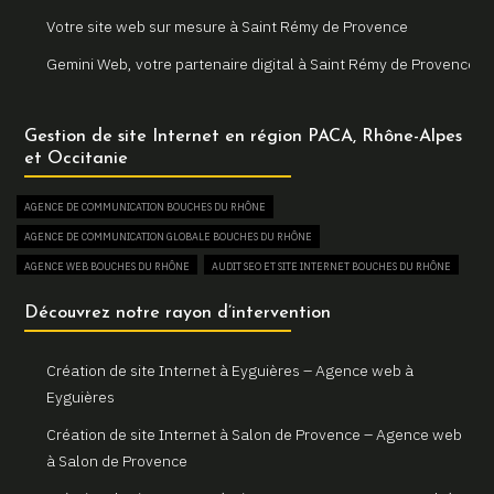
Votre site web sur mesure à Saint Rémy de Provence
Gemini Web, votre partenaire digital à Saint Rémy de Provence
Un site internet sur mesure pour votre entreprise à Arles
Gestion de site Internet en région PACA, Rhône-Alpes
Votre agence web locale Gemini Web à Arles
et Occitanie
Création et refonte de sites internet à Martigues
AGENCE DE COMMUNICATION BOUCHES DU RHÔNE
Gemini Web, votre agence web à Martigues
AGENCE DE COMMUNICATION GLOBALE BOUCHES DU RHÔNE
Un site web sur mesure pour votre activité à Aix en Provence
AGENCE WEB BOUCHES DU RHÔNE
AUDIT SEO ET SITE INTERNET BOUCHES DU RHÔNE
Gemini Web, partenaire de votre réussite digitale à Aix en
AUGMENTER SON TRAFIC WEB BOUCHES DU RHÔNE
Découvrez notre rayon d’intervention
Provence
BOUTIQUE EN LIGNE BOUCHES DU RHÔNE
Votre site internet professionnel à Marseille avec Gemini Web
COMBIEN COÛTE UN SITE INTERNET BOUCHES DU RHÔNE
Création de site Internet à Eyguières – Agence web à
CONSULTANT EN RÉFÉRENCEMENT NATUREL SEO BOUCHES DU RHÔNE
Eyguières
CREATION DE BOUTIQUE EN LIGNE BOUCHES DU RHÔNE
Création de site Internet à Salon de Provence – Agence web
CREATION DE SITE E-COMMERCE BOUCHES DU RHÔNE
à Salon de Provence
CREATION DE SITE VITRINE BOUCHES DU RHÔNE