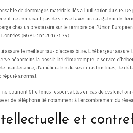
nsable de dommages matériels liés à l’utilisation du site. De pl
récent, ne contenant pas de virus et avec un navigateur de der
ergé chez un prestataire sur le territoire de l’Union Europé
s Données (RGPD : n° 2016-679)
qui assure le meilleur taux d’accessibilité. L’hébergeur assure
réserve néanmoins la possibilité d’interrompre le service d’hé
e maintenance, d’amélioration de ses infrastructures, de défai
ic réputé anormal.
r ne pourront être tenus responsables en cas de dysfonctionn
que et de téléphonie lié notamment à l’encombrement du rése
ntellectuelle et contre