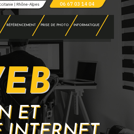
06 67 03 14 04
ccitanie | Rhône-Alpes
RÉFÉRENCEMENT
PRISE DE PHOTO
INFORMATIQUE
WEB
N ET
 INTERNET