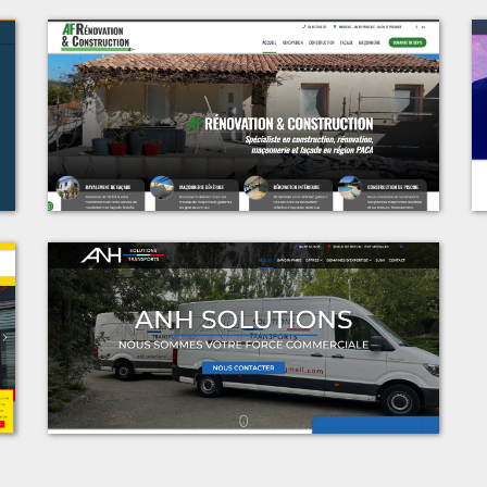
t
Voir le projet
g
AF Rénovation & Construction
t
Voir le projet
t
ANH Solutions