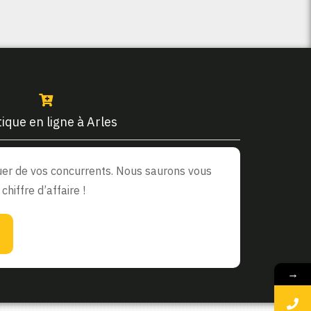
ique en ligne à Arles
rquer de vos concurrents. Nous saurons vous
hiffre d’affaire !
→