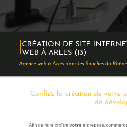
CRÉATION DE SITE INTERNE
WEB À ARLES (13)
Agence web à Arles dans les Bouches du Rhôn
Confiez la création de votre s
de dévelo
Afin de faire croître
votre
entreprise, commerce,