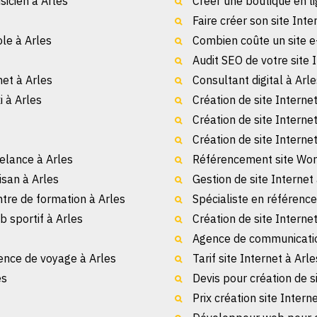
sicien à Arles
Créer une boutique en li
Faire créer son site Inte
ole à Arles
Combien coûte un site 
Audit SEO de votre site 
et à Arles
Consultant digital à Arle
i à Arles
Création de site Interne
Création de site Interne
Création de site Interne
eelance à Arles
Référencement site Wor
isan à Arles
Gestion de site Internet
ntre de formation à Arles
Spécialiste en référenc
b sportif à Arles
Création de site Interne
Agence de communicatio
gence de voyage à Arles
Tarif site Internet à Arle
es
Devis pour création de s
Prix création site Intern