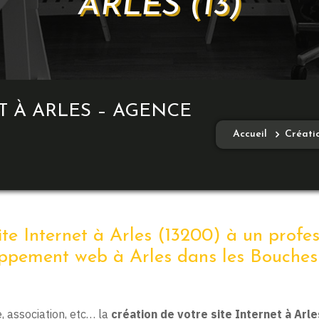
ARLES (13)
T À ARLES – AGENCE
Accueil
Créatio
e
ite Internet à Arles (13200) à un profe
ppement web à Arles dans les Bouche
 association, etc… la
création de votre site Internet à Arle