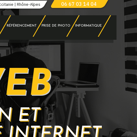
06 67 03 14 04
ccitanie | Rhône-Alpes
RÉFÉRENCEMENT
PRISE DE PHOTO
INFORMATIQUE
WEB
N ET
 INTERNET