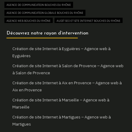
AGENCE DE COMMUNICATION BOUCHES DU RHÔNE
Gemini Web, votre agence web à Martigues
AGENCE DE COMMUNICATION GLOBALE BOUCHES DU RHÔNE
Un site web sur mesure pour votre activité à Aix en Provence
AGENCE WEB BOUCHES DU RHÔNE
AUDIT SEO ET SITE INTERNET BOUCHES DU RHÔNE
Gemini Web, partenaire de votre réussite digitale à Aix en
AUGMENTER SON TRAFIC WEB BOUCHES DU RHÔNE
Découvrez notre rayon d’intervention
Provence
BOUTIQUE EN LIGNE BOUCHES DU RHÔNE
Votre site internet professionnel à Marseille avec Gemini Web
COMBIEN COÛTE UN SITE INTERNET BOUCHES DU RHÔNE
Création de site Internet à Eyguières – Agence web à
CONSULTANT EN RÉFÉRENCEMENT NATUREL SEO BOUCHES DU RHÔNE
Eyguières
CREATION DE BOUTIQUE EN LIGNE BOUCHES DU RHÔNE
Création de site Internet à Salon de Provence – Agence web
CREATION DE SITE E-COMMERCE BOUCHES DU RHÔNE
à Salon de Provence
CREATION DE SITE VITRINE BOUCHES DU RHÔNE
Création de site Internet à Aix en Provence – Agence web à
CRÉATEUR DE SITE WEB BOUCHES DU RHÔNE
Aix en Provence
CRÉATION DE SITE INTERNET BOUCHES DU RHÔNE
Création de site Internet à Marseille – Agence web à
CRÉATION DE SITE INTERNET PAS CHER BOUCHES DU RHÔNE
Marseille
CRÉATION DE SITE INTERNET POUR AGENCE IMMOBILIÈRE BOUCHES DU RHÔNE
Création de site Internet à Martigues – Agence web à
CRÉATION DE SITE INTERNET POUR ARCHITECTE BOUCHES DU RHÔNE
Martigues
CRÉATION DE SITE INTERNET POUR ARTISAN BOUCHES DU RHÔNE