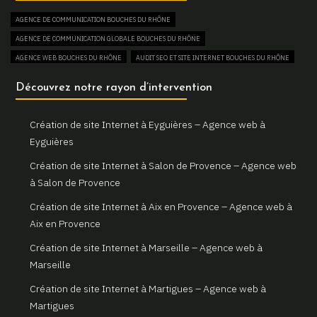
Création et refonte de sites internet à Martigues
AGENCE DE COMMUNICATION BOUCHES DU RHÔNE
Gemini Web, votre agence web à Martigues
AGENCE DE COMMUNICATION GLOBALE BOUCHES DU RHÔNE
Un site web sur mesure pour votre activité à Aix en Provence
AGENCE WEB BOUCHES DU RHÔNE
AUDIT SEO ET SITE INTERNET BOUCHES DU RHÔNE
Gemini Web, partenaire de votre réussite digitale à Aix en
AUGMENTER SON TRAFIC WEB BOUCHES DU RHÔNE
Découvrez notre rayon d’intervention
Provence
BOUTIQUE EN LIGNE BOUCHES DU RHÔNE
Votre site internet professionnel à Marseille avec Gemini Web
COMBIEN COÛTE UN SITE INTERNET BOUCHES DU RHÔNE
Création de site Internet à Eyguières – Agence web à
CONSULTANT EN RÉFÉRENCEMENT NATUREL SEO BOUCHES DU RHÔNE
Eyguières
CREATION DE BOUTIQUE EN LIGNE BOUCHES DU RHÔNE
Création de site Internet à Salon de Provence – Agence web
CREATION DE SITE E-COMMERCE BOUCHES DU RHÔNE
à Salon de Provence
CREATION DE SITE VITRINE BOUCHES DU RHÔNE
Création de site Internet à Aix en Provence – Agence web à
CRÉATEUR DE SITE WEB BOUCHES DU RHÔNE
Aix en Provence
CRÉATION DE SITE INTERNET BOUCHES DU RHÔNE
Création de site Internet à Marseille – Agence web à
CRÉATION DE SITE INTERNET PAS CHER BOUCHES DU RHÔNE
Marseille
CRÉATION DE SITE INTERNET POUR AGENCE IMMOBILIÈRE BOUCHES DU RHÔNE
Création de site Internet à Martigues – Agence web à
CRÉATION DE SITE INTERNET POUR ARCHITECTE BOUCHES DU RHÔNE
Martigues
CRÉATION DE SITE INTERNET POUR ARTISAN BOUCHES DU RHÔNE