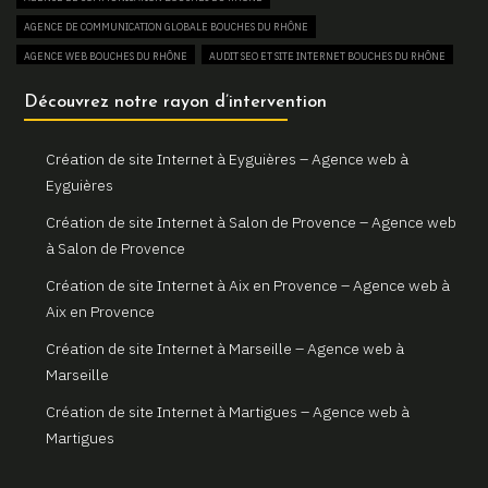
Gemini Web, votre agence web à Martigues
AGENCE DE COMMUNICATION GLOBALE BOUCHES DU RHÔNE
Un site web sur mesure pour votre activité à Aix en Provence
AGENCE WEB BOUCHES DU RHÔNE
AUDIT SEO ET SITE INTERNET BOUCHES DU RHÔNE
Gemini Web, partenaire de votre réussite digitale à Aix en
AUGMENTER SON TRAFIC WEB BOUCHES DU RHÔNE
Découvrez notre rayon d’intervention
Provence
BOUTIQUE EN LIGNE BOUCHES DU RHÔNE
Votre site internet professionnel à Marseille avec Gemini Web
COMBIEN COÛTE UN SITE INTERNET BOUCHES DU RHÔNE
Création de site Internet à Eyguières – Agence web à
CONSULTANT EN RÉFÉRENCEMENT NATUREL SEO BOUCHES DU RHÔNE
Eyguières
CREATION DE BOUTIQUE EN LIGNE BOUCHES DU RHÔNE
Création de site Internet à Salon de Provence – Agence web
CREATION DE SITE E-COMMERCE BOUCHES DU RHÔNE
à Salon de Provence
CREATION DE SITE VITRINE BOUCHES DU RHÔNE
Création de site Internet à Aix en Provence – Agence web à
CRÉATEUR DE SITE WEB BOUCHES DU RHÔNE
Aix en Provence
CRÉATION DE SITE INTERNET BOUCHES DU RHÔNE
Création de site Internet à Marseille – Agence web à
CRÉATION DE SITE INTERNET PAS CHER BOUCHES DU RHÔNE
Marseille
CRÉATION DE SITE INTERNET POUR AGENCE IMMOBILIÈRE BOUCHES DU RHÔNE
Création de site Internet à Martigues – Agence web à
CRÉATION DE SITE INTERNET POUR ARCHITECTE BOUCHES DU RHÔNE
Martigues
CRÉATION DE SITE INTERNET POUR ARTISAN BOUCHES DU RHÔNE
CRÉATION DE SITE INTERNET POUR CAMPING BOUCHES DU RHÔNE
Création de site Internet à Arles – Agence web à Arles