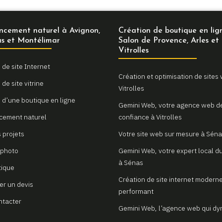
ncement naturel à Avignon,
Création de boutique en lig
s et Montélimar
Salon de Provence, Arles et
Vitrolles
 de site Internet
Création et optimisation de sites
de site vitrine
Vitrolles
 d’une boutique en ligne
Gemini Web, votre agence web d
cement naturel
confiance à Vitrolles
 projets
Votre site web sur mesure à Sén
 photo
Gemini Web, votre expert local du
à Sénas
tique
Création de site internet moderne
r un devis
performant
ntacter
Gemini Web, l’agence web qui d
votre visibilité à Avignon