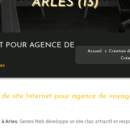
ARLES (13)
ET POUR AGENCE DE
Accueil
Création d
Créa
es
 de site Internet pour agence de voyag
 à Arles
, Gemini Web développe un site clair, attractif et resp