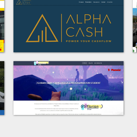
t
Voir le projet
t
Alpha Cash Consulting
t
Voir le projet
s
Florian Gras