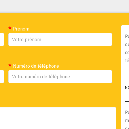
Prénom
P
o
c
t
Numéro de téléphone
N
P
m
e