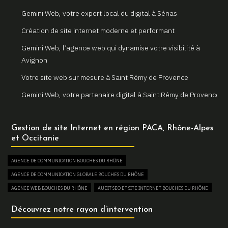
Gemini Web, votre expert local du digital à Sénas
Création de site internet moderne et performant
Gemini Web, l’agence web qui dynamise votre visibilité à
Avignon
Votre site web sur mesure à Saint Rémy de Provence
Gemini Web, votre partenaire digital à Saint Rémy de Provence
Un site internet sur mesure pour votre entreprise à Arles
Gestion de site Internet en région PACA, Rhône-Alpes
Votre agence web locale Gemini Web à Arles
et Occitanie
Création et refonte de sites internet à Martigues
AGENCE DE COMMUNICATION BOUCHES DU RHÔNE
Gemini Web, votre agence web à Martigues
AGENCE DE COMMUNICATION GLOBALE BOUCHES DU RHÔNE
Un site web sur mesure pour votre activité à Aix en Provence
AGENCE WEB BOUCHES DU RHÔNE
AUDIT SEO ET SITE INTERNET BOUCHES DU RHÔNE
Gemini Web, partenaire de votre réussite digitale à Aix en
AUGMENTER SON TRAFIC WEB BOUCHES DU RHÔNE
Découvrez notre rayon d’intervention
Provence
BOUTIQUE EN LIGNE BOUCHES DU RHÔNE
Votre site internet professionnel à Marseille avec Gemini Web