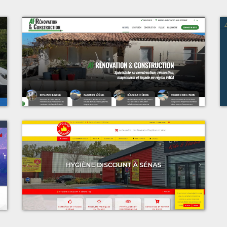
t
Voir le projet
s
AF Rénovation & Construction
t
Voir le projet
s
Espace Discount