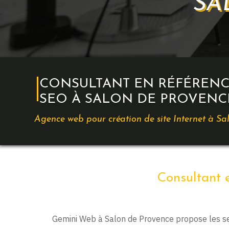
SA
CONSULTANT EN RÉFÉREN
SEO À SALON DE PROVENC
Agence web pour création de site Internet à S
Consultant 
Gemini Web à Salon de Provence propose les se