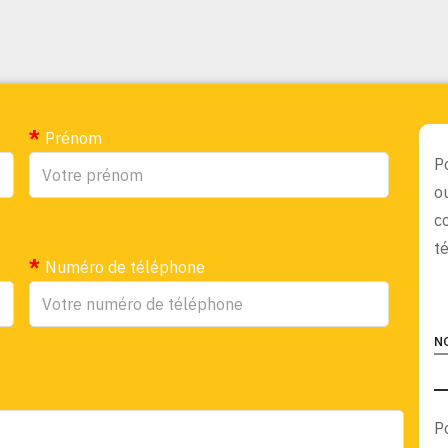
Prénom
P
o
c
t
Numéro de téléphone
N
P