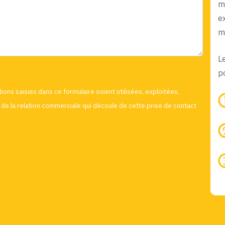
m
e
m
L
po
ions saisies dans ce formulaire soient utilisées, exploitées,
de la relation commerciale qui découle de cette prise de contact