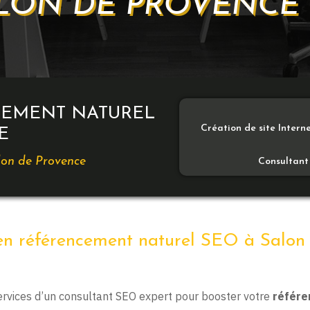
LON DE PROVENCE (
CEMENT NATUREL
Création de site Inter
E
alon de Provence
Consultant
en référencement naturel SEO à Salon
rvices d’un consultant SEO expert pour booster votre
référe