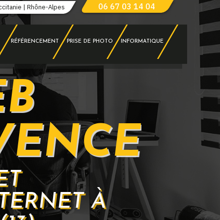
06 67 03 14 04
ccitanie | Rhône-Alpes
RÉFÉRENCEMENT
PRISE DE PHOTO
INFORMATIQUE
EB
VENCE
ET
TERNET À