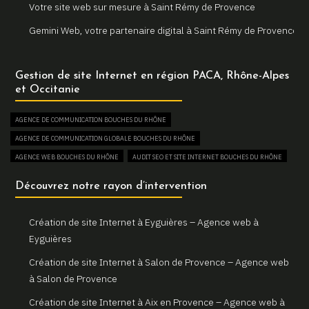
Votre site web sur mesure à Saint Rémy de Provence
Gemini Web, votre partenaire digital à Saint Rémy de Provence
Un site internet sur mesure pour votre entreprise à Arles
Gestion de site Internet en région PACA, Rhône-Alpes
Votre agence web locale Gemini Web à Arles
et Occitanie
Création et refonte de sites internet à Martigues
AGENCE DE COMMUNICATION BOUCHES DU RHÔNE
Gemini Web, votre agence web à Martigues
AGENCE DE COMMUNICATION GLOBALE BOUCHES DU RHÔNE
Un site web sur mesure pour votre activité à Aix en Provence
AGENCE WEB BOUCHES DU RHÔNE
AUDIT SEO ET SITE INTERNET BOUCHES DU RHÔNE
Gemini Web, partenaire de votre réussite digitale à Aix en
AUGMENTER SON TRAFIC WEB BOUCHES DU RHÔNE
Découvrez notre rayon d’intervention
Provence
BOUTIQUE EN LIGNE BOUCHES DU RHÔNE
Votre site internet professionnel à Marseille avec Gemini Web
COMBIEN COÛTE UN SITE INTERNET BOUCHES DU RHÔNE
Création de site Internet à Eyguières – Agence web à
CONSULTANT EN RÉFÉRENCEMENT NATUREL SEO BOUCHES DU RHÔNE
Eyguières
CREATION DE BOUTIQUE EN LIGNE BOUCHES DU RHÔNE
Création de site Internet à Salon de Provence – Agence web
CREATION DE SITE E-COMMERCE BOUCHES DU RHÔNE
à Salon de Provence
CREATION DE SITE VITRINE BOUCHES DU RHÔNE
Création de site Internet à Aix en Provence – Agence web à
CRÉATEUR DE SITE WEB BOUCHES DU RHÔNE