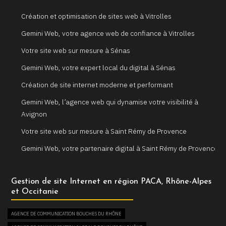
Création et optimisation de sites web à Vitrolles
Gemini Web, votre agence web de confiance à Vitrolles
Votre site web sur mesure à Sénas
Gemini Web, votre expert local du digital à Sénas
Création de site internet moderne et performant
Gemini Web, l’agence web qui dynamise votre visibilité à
Avignon
Votre site web sur mesure à Saint Rémy de Provence
Gemini Web, votre partenaire digital à Saint Rémy de Provence
Un site internet sur mesure pour votre entreprise à Arles
Gestion de site Internet en région PACA, Rhône-Alpes
Votre agence web locale Gemini Web à Arles
et Occitanie
Création et refonte de sites internet à Martigues
AGENCE DE COMMUNICATION BOUCHES DU RHÔNE
Gemini Web, votre agence web à Martigues