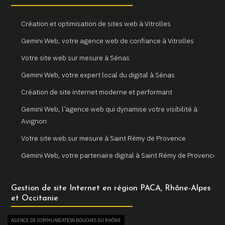
Création et optimisation de sites web à Vitrolles
Gemini Web, votre agence web de confiance à Vitrolles
Votre site web sur mesure à Sénas
Gemini Web, votre expert local du digital à Sénas
Création de site internet moderne et performant
Gemini Web, l’agence web qui dynamise votre visibilité à
Avignon
Votre site web sur mesure à Saint Rémy de Provence
Gemini Web, votre partenaire digital à Saint Rémy de Provence
Un site internet sur mesure pour votre entreprise à Arles
Gestion de site Internet en région PACA, Rhône-Alpes
Votre agence web locale Gemini Web à Arles
et Occitanie
Création et refonte de sites internet à Martigues
AGENCE DE COMMUNICATION BOUCHES DU RHÔNE
Gemini Web, votre agence web à Martigues