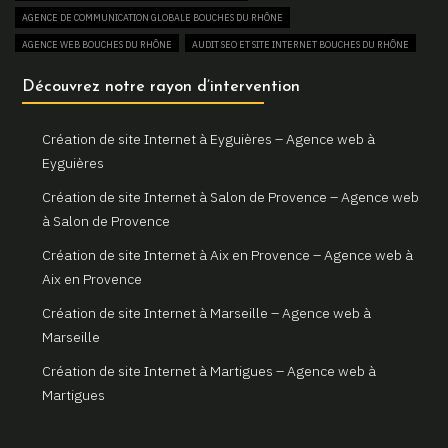
AGENCE DE COMMUNICATION GLOBALE BOUCHES DU RHÔNE
Un site web sur mesure pour votre activité à Aix en Provence
AGENCE WEB BOUCHES DU RHÔNE
AUDIT SEO ET SITE INTERNET BOUCHES DU RHÔNE
Gemini Web, partenaire de votre réussite digitale à Aix en
AUGMENTER SON TRAFIC WEB BOUCHES DU RHÔNE
Découvrez notre rayon d’intervention
Provence
BOUTIQUE EN LIGNE BOUCHES DU RHÔNE
Votre site internet professionnel à Marseille avec Gemini Web
COMBIEN COÛTE UN SITE INTERNET BOUCHES DU RHÔNE
Création de site Internet à Eyguières – Agence web à
CONSULTANT EN RÉFÉRENCEMENT NATUREL SEO BOUCHES DU RHÔNE
Eyguières
CREATION DE BOUTIQUE EN LIGNE BOUCHES DU RHÔNE
Création de site Internet à Salon de Provence – Agence web
CREATION DE SITE E-COMMERCE BOUCHES DU RHÔNE
à Salon de Provence
CREATION DE SITE VITRINE BOUCHES DU RHÔNE
Création de site Internet à Aix en Provence – Agence web à
CRÉATEUR DE SITE WEB BOUCHES DU RHÔNE
Aix en Provence
CRÉATION DE SITE INTERNET BOUCHES DU RHÔNE
Création de site Internet à Marseille – Agence web à
CRÉATION DE SITE INTERNET PAS CHER BOUCHES DU RHÔNE
Marseille
CRÉATION DE SITE INTERNET POUR AGENCE IMMOBILIÈRE BOUCHES DU RHÔNE
Création de site Internet à Martigues – Agence web à
CRÉATION DE SITE INTERNET POUR ARCHITECTE BOUCHES DU RHÔNE
Martigues
CRÉATION DE SITE INTERNET POUR ARTISAN BOUCHES DU RHÔNE
CRÉATION DE SITE INTERNET POUR CAMPING BOUCHES DU RHÔNE
Création de site Internet à Arles – Agence web à Arles