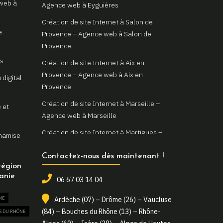
 web à
Agence web à Eyguières
SITE WEB BOUCHES DU RHÔNE
Création de site Internet à Salon de
SPÉCIALISTE EN POSITIONNEMENT SUR LES MOTEURS DE RECHERCHE
BOUCHES DU RHÔNE
e
Provence – Agence web à Salon de
SPÉCIALISTE EN RÉFÉRENCEMENT NATUREL BOUCHES DU RHÔNE
Provence
as
Création de site Internet à Aix en
Provence – Agence web à Aix en
 digital
Provence
Création de site Internet à Marseille –
 et
Agence web à Marseille
Création de site Internet à Martigues –
ynamise
Agence web à Martigues
Contactez-nous dès maintenant !
Création de site Internet à Arles –
t Rémy
région
Agence web à Arles
anie
06 67 03 14 04
Création de site Internet à Saint Rémy de
tal à
NE
Ardèche (07) – Drôme (26) – Vaucluse
Provence – Agence Web à Saint Rémy de
(84) – Bouches du Rhône (13) – Rhône-
S DU RHÔNE
Provence
votre