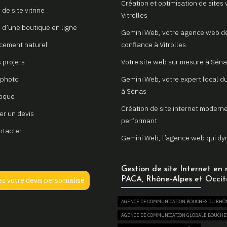
Création et optimisation de sites
de site vitrine
Vitrolles
 d’une boutique en ligne
Gemini Web, votre agence web d
cement naturel
confiance à Vitrolles
 projets
Votre site web sur mesure à Sén
 photo
Gemini Web, votre expert local du
à Sénas
tique
Création de site internet moderne
r un devis
performant
ntacter
Gemini Web, l’agence web qui d
votre visibilité à Avignon
Votre site web sur mesure à Sain
Gestion de site Internet en 
de Provence
PACA, Rhône-Alpes et Occit
z votre devis personnalisé
Gemini Web, votre partenaire digi
AGENCE DE COMMUNICATION BOUCHES DU RHÔ
Saint Rémy de Provence
AGENCE DE COMMUNICATION GLOBALE BOUCHE
Un site internet sur mesure pour 