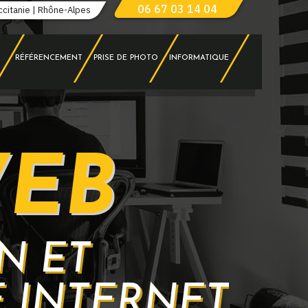
06 67 03 14 04
ccitanie | Rhône-Alpes
RÉFÉRENCEMENT
PRISE DE PHOTO
INFORMATIQUE
WEB
N ET
 INTERNET