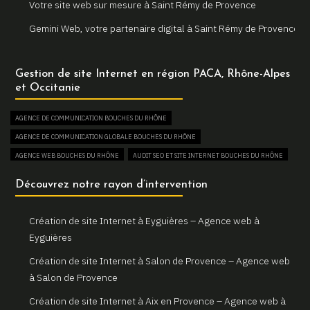
Votre site web sur mesure à Saint Rémy de Provence
Gemini Web, votre partenaire digital à Saint Rémy de Provence
Un site internet sur mesure pour votre entreprise à Arles
Gestion de site Internet en région PACA, Rhône-Alpes
Votre agence web locale Gemini Web à Arles
et Occitanie
Création et refonte de sites internet à Martigues
AGENCE DE COMMUNICATION BOUCHES DU RHÔNE
Gemini Web, votre agence web à Martigues
AGENCE DE COMMUNICATION GLOBALE BOUCHES DU RHÔNE
Un site web sur mesure pour votre activité à Aix en Provence
AGENCE WEB BOUCHES DU RHÔNE
AUDIT SEO ET SITE INTERNET BOUCHES DU RHÔNE
Gemini Web, partenaire de votre réussite digitale à Aix en
AUGMENTER SON TRAFIC WEB BOUCHES DU RHÔNE
Découvrez notre rayon d’intervention
Provence
BOUTIQUE EN LIGNE BOUCHES DU RHÔNE
Votre site internet professionnel à Marseille avec Gemini Web
COMBIEN COÛTE UN SITE INTERNET BOUCHES DU RHÔNE
Création de site Internet à Eyguières – Agence web à
CONSULTANT EN RÉFÉRENCEMENT NATUREL SEO BOUCHES DU RHÔNE
Eyguières
CREATION DE BOUTIQUE EN LIGNE BOUCHES DU RHÔNE
Création de site Internet à Salon de Provence – Agence web
CREATION DE SITE E-COMMERCE BOUCHES DU RHÔNE
à Salon de Provence
CREATION DE SITE VITRINE BOUCHES DU RHÔNE
Création de site Internet à Aix en Provence – Agence web à
CRÉATEUR DE SITE WEB BOUCHES DU RHÔNE