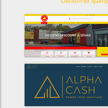
Découvrez quelqu
Voir le proje
Espace Discoun
Voir le proje
Alpha Cash Consultin