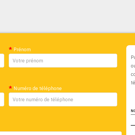
Prénom
P
o
c
t
Numéro de téléphone
N