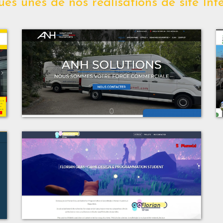
es unes de nos réalisations de site Int
t
Voir le projet
t
ANH Solutions
t
Voir le projet
g
Florian Gras