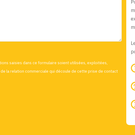
P
m
e
m
L
po
ions saisies dans ce formulaire soient utilisées, exploitées,
de la relation commerciale qui découle de cette prise de contact