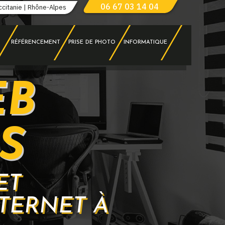
06 67 03 14 04
ccitanie | Rhône-Alpes
RÉFÉRENCEMENT
PRISE DE PHOTO
INFORMATIQUE
EB
S
ET
TERNET À