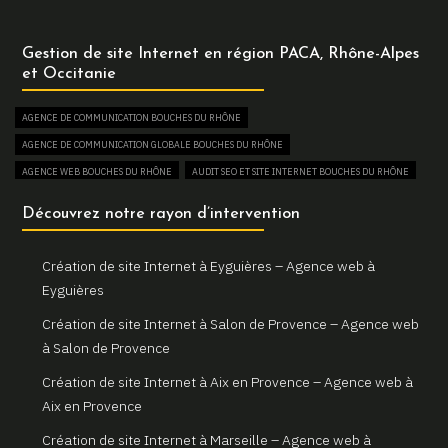
Un site internet sur mesure pour votre entreprise à Arles
Gestion de site Internet en région PACA, Rhône-Alpes
Votre agence web locale Gemini Web à Arles
et Occitanie
Création et refonte de sites internet à Martigues
AGENCE DE COMMUNICATION BOUCHES DU RHÔNE
Gemini Web, votre agence web à Martigues
AGENCE DE COMMUNICATION GLOBALE BOUCHES DU RHÔNE
Un site web sur mesure pour votre activité à Aix en Provence
AGENCE WEB BOUCHES DU RHÔNE
AUDIT SEO ET SITE INTERNET BOUCHES DU RHÔNE
Gemini Web, partenaire de votre réussite digitale à Aix en
AUGMENTER SON TRAFIC WEB BOUCHES DU RHÔNE
Découvrez notre rayon d’intervention
Provence
BOUTIQUE EN LIGNE BOUCHES DU RHÔNE
Votre site internet professionnel à Marseille avec Gemini Web
COMBIEN COÛTE UN SITE INTERNET BOUCHES DU RHÔNE
Création de site Internet à Eyguières – Agence web à
CONSULTANT EN RÉFÉRENCEMENT NATUREL SEO BOUCHES DU RHÔNE
Eyguières
CREATION DE BOUTIQUE EN LIGNE BOUCHES DU RHÔNE
Création de site Internet à Salon de Provence – Agence web
CREATION DE SITE E-COMMERCE BOUCHES DU RHÔNE
à Salon de Provence
CREATION DE SITE VITRINE BOUCHES DU RHÔNE
Création de site Internet à Aix en Provence – Agence web à
CRÉATEUR DE SITE WEB BOUCHES DU RHÔNE
Aix en Provence
CRÉATION DE SITE INTERNET BOUCHES DU RHÔNE
Création de site Internet à Marseille – Agence web à
CRÉATION DE SITE INTERNET PAS CHER BOUCHES DU RHÔNE