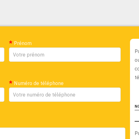
Prénom
P
o
c
t
Numéro de téléphone
N
P