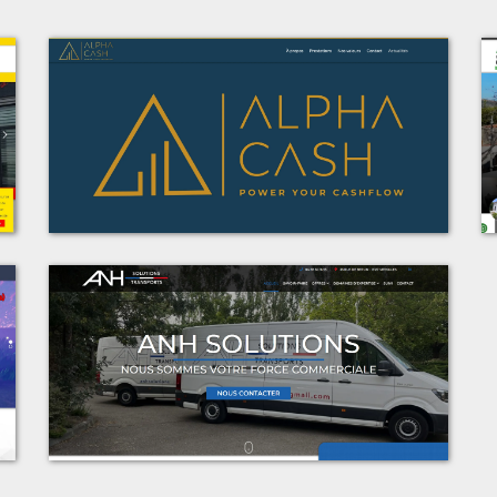
t
Voir le projet
t
Alpha Cash Consulting
t
Voir le projet
s
ANH Solutions