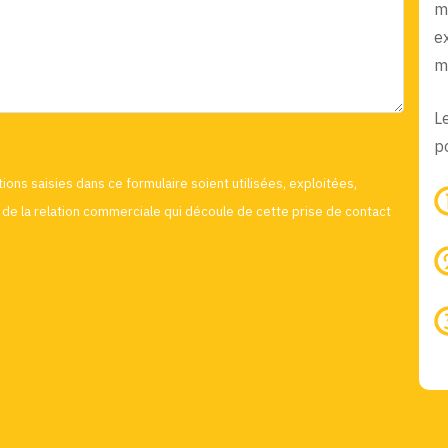
m
e
m
L
po
ions saisies dans ce formulaire soient utilisées, exploitées,
de la relation commerciale qui découle de cette prise de contact