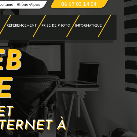
06 67 03 14 04
ccitanie | Rhône-Alpes
RÉFÉRENCEMENT
PRISE DE PHOTO
INFORMATIQUE
EB
E
ET
TERNET À