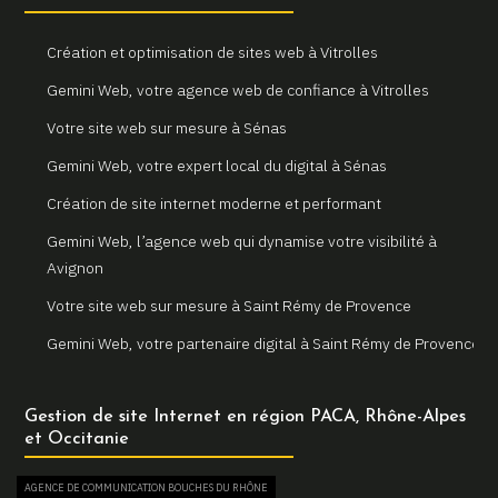
Création et optimisation de sites web à Vitrolles
Gemini Web, votre agence web de confiance à Vitrolles
Votre site web sur mesure à Sénas
Gemini Web, votre expert local du digital à Sénas
Création de site internet moderne et performant
Gemini Web, l’agence web qui dynamise votre visibilité à
Avignon
Votre site web sur mesure à Saint Rémy de Provence
Gemini Web, votre partenaire digital à Saint Rémy de Provence
Un site internet sur mesure pour votre entreprise à Arles
Gestion de site Internet en région PACA, Rhône-Alpes
Votre agence web locale Gemini Web à Arles
et Occitanie
Création et refonte de sites internet à Martigues
AGENCE DE COMMUNICATION BOUCHES DU RHÔNE
Gemini Web, votre agence web à Martigues