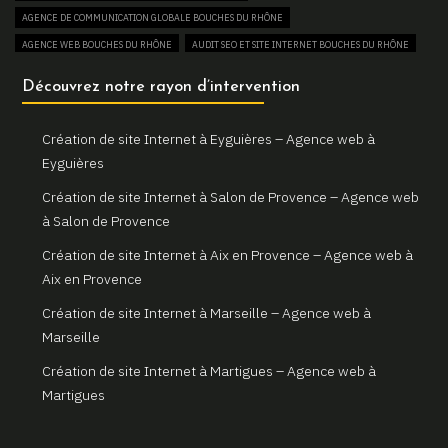
AGENCE DE COMMUNICATION GLOBALE BOUCHES DU RHÔNE
Un site web sur mesure pour votre activité à Aix en Provence
AGENCE WEB BOUCHES DU RHÔNE
AUDIT SEO ET SITE INTERNET BOUCHES DU RHÔNE
Gemini Web, partenaire de votre réussite digitale à Aix en
AUGMENTER SON TRAFIC WEB BOUCHES DU RHÔNE
Découvrez notre rayon d’intervention
Provence
BOUTIQUE EN LIGNE BOUCHES DU RHÔNE
Votre site internet professionnel à Marseille avec Gemini Web
COMBIEN COÛTE UN SITE INTERNET BOUCHES DU RHÔNE
Création de site Internet à Eyguières – Agence web à
CONSULTANT EN RÉFÉRENCEMENT NATUREL SEO BOUCHES DU RHÔNE
Eyguières
CREATION DE BOUTIQUE EN LIGNE BOUCHES DU RHÔNE
Création de site Internet à Salon de Provence – Agence web
CREATION DE SITE E-COMMERCE BOUCHES DU RHÔNE
à Salon de Provence
CREATION DE SITE VITRINE BOUCHES DU RHÔNE
Création de site Internet à Aix en Provence – Agence web à
CRÉATEUR DE SITE WEB BOUCHES DU RHÔNE
Aix en Provence
CRÉATION DE SITE INTERNET BOUCHES DU RHÔNE
Création de site Internet à Marseille – Agence web à
CRÉATION DE SITE INTERNET PAS CHER BOUCHES DU RHÔNE
Marseille
CRÉATION DE SITE INTERNET POUR AGENCE IMMOBILIÈRE BOUCHES DU RHÔNE
Création de site Internet à Martigues – Agence web à
CRÉATION DE SITE INTERNET POUR ARCHITECTE BOUCHES DU RHÔNE
Martigues
CRÉATION DE SITE INTERNET POUR ARTISAN BOUCHES DU RHÔNE
CRÉATION DE SITE INTERNET POUR CAMPING BOUCHES DU RHÔNE
Création de site Internet à Arles – Agence web à Arles