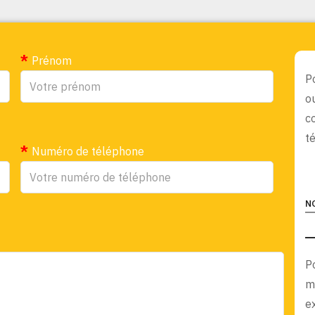
Prénom
P
o
c
t
Numéro de téléphone
N
P
m
e