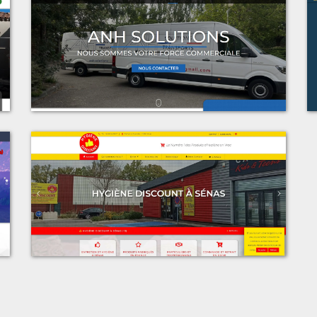
t
Voir le projet
n
ANH Solutions
t
Voir le projet
s
Espace Discount