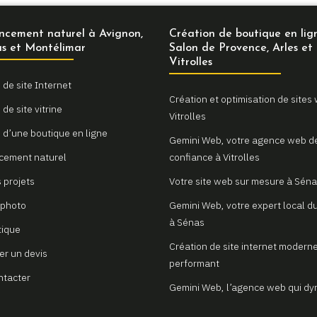
ncement naturel à Avignon,
Création de boutique en lig
s et Montélimar
Salon de Provence, Arles et
Vitrolles
 de site Internet
Création et optimisation de sites
de site vitrine
Vitrolles
 d’une boutique en ligne
Gemini Web, votre agence web d
cement naturel
confiance à Vitrolles
 projets
Votre site web sur mesure à Sén
 photo
Gemini Web, votre expert local du
à Sénas
tique
Création de site internet moderne
r un devis
performant
ntacter
Gemini Web, l’agence web qui d
votre visibilité à Avignon