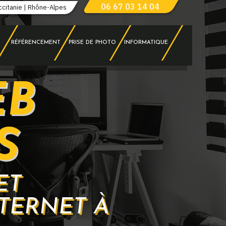
06 67 03 14 04
ccitanie | Rhône-Alpes
RÉFÉRENCEMENT
PRISE DE PHOTO
INFORMATIQUE
EB
S
ET
TERNET À