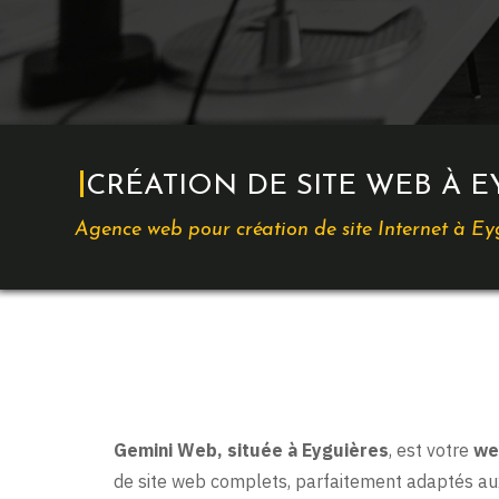
CRÉATION DE SITE WEB À E
Agence web pour création de site Internet à Ey
Gemini Web, située à Eyguières
, est votre
we
de site web complets, parfaitement adaptés aux