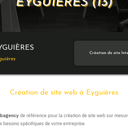
EYGUIÈRES (13)
YGUIÈRES
Création de site In
guières
Création de site web à Eyguières
bagency
de référence pour la création de site web sur mesu
 besoins spécifiques de votre entreprise.