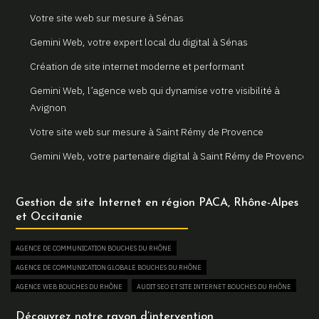
Votre site web sur mesure à Sénas
Gemini Web, votre expert local du digital à Sénas
Création de site internet moderne et performant
Gemini Web, l’agence web qui dynamise votre visibilité à
Avignon
Votre site web sur mesure à Saint Rémy de Provence
Gemini Web, votre partenaire digital à Saint Rémy de Provence
Un site internet sur mesure pour votre entreprise à Arles
Gestion de site Internet en région PACA, Rhône-Alpes
Votre agence web locale Gemini Web à Arles
et Occitanie
Création et refonte de sites internet à Martigues
AGENCE DE COMMUNICATION BOUCHES DU RHÔNE
Gemini Web, votre agence web à Martigues
AGENCE DE COMMUNICATION GLOBALE BOUCHES DU RHÔNE
Un site web sur mesure pour votre activité à Aix en Provence
AGENCE WEB BOUCHES DU RHÔNE
AUDIT SEO ET SITE INTERNET BOUCHES DU RHÔNE
Gemini Web, partenaire de votre réussite digitale à Aix en
AUGMENTER SON TRAFIC WEB BOUCHES DU RHÔNE
Découvrez notre rayon d’intervention
Provence