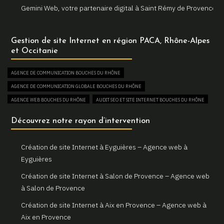
Gemini Web, votre partenaire digital à Saint Rémy de Provence
Un site internet sur mesure pour votre entreprise à Arles
Gestion de site Internet en région PACA, Rhône-Alpes
Votre agence web locale Gemini Web à Arles
et Occitanie
Création et refonte de sites internet à Martigues
AGENCE DE COMMUNICATION BOUCHES DU RHÔNE
Gemini Web, votre agence web à Martigues
AGENCE DE COMMUNICATION GLOBALE BOUCHES DU RHÔNE
Un site web sur mesure pour votre activité à Aix en Provence
AGENCE WEB BOUCHES DU RHÔNE
AUDIT SEO ET SITE INTERNET BOUCHES DU RHÔNE
Gemini Web, partenaire de votre réussite digitale à Aix en
AUGMENTER SON TRAFIC WEB BOUCHES DU RHÔNE
Découvrez notre rayon d’intervention
Provence
BOUTIQUE EN LIGNE BOUCHES DU RHÔNE
Votre site internet professionnel à Marseille avec Gemini Web
COMBIEN COÛTE UN SITE INTERNET BOUCHES DU RHÔNE
Création de site Internet à Eyguières – Agence web à
CONSULTANT EN RÉFÉRENCEMENT NATUREL SEO BOUCHES DU RHÔNE
Eyguières
CREATION DE BOUTIQUE EN LIGNE BOUCHES DU RHÔNE
Création de site Internet à Salon de Provence – Agence web
CREATION DE SITE E-COMMERCE BOUCHES DU RHÔNE
à Salon de Provence
CREATION DE SITE VITRINE BOUCHES DU RHÔNE
Création de site Internet à Aix en Provence – Agence web à
CRÉATEUR DE SITE WEB BOUCHES DU RHÔNE
Aix en Provence
CRÉATION DE SITE INTERNET BOUCHES DU RHÔNE