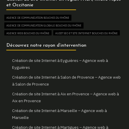
et Occitanie
Création et refonte de sites internet à Martigues
AGENCE DE COMMUNICATION BOUCHES DU RHÔNE
Gemini Web, votre agence web à Martigues
AGENCE DE COMMUNICATION GLOBALE BOUCHES DU RHÔNE
Un site web sur mesure pour votre activité à Aix en Provence
AGENCE WEB BOUCHES DU RHÔNE
AUDIT SEO ET SITE INTERNET BOUCHES DU RHÔNE
Gemini Web, partenaire de votre réussite digitale à Aix en
AUGMENTER SON TRAFIC WEB BOUCHES DU RHÔNE
Découvrez notre rayon d’intervention
Provence
BOUTIQUE EN LIGNE BOUCHES DU RHÔNE
Votre site internet professionnel à Marseille avec Gemini Web
COMBIEN COÛTE UN SITE INTERNET BOUCHES DU RHÔNE
Création de site Internet à Eyguières – Agence web à
CONSULTANT EN RÉFÉRENCEMENT NATUREL SEO BOUCHES DU RHÔNE
Eyguières
CREATION DE BOUTIQUE EN LIGNE BOUCHES DU RHÔNE
Création de site Internet à Salon de Provence – Agence web
CREATION DE SITE E-COMMERCE BOUCHES DU RHÔNE
à Salon de Provence
CREATION DE SITE VITRINE BOUCHES DU RHÔNE
Création de site Internet à Aix en Provence – Agence web à
CRÉATEUR DE SITE WEB BOUCHES DU RHÔNE
Aix en Provence
CRÉATION DE SITE INTERNET BOUCHES DU RHÔNE
Création de site Internet à Marseille – Agence web à
CRÉATION DE SITE INTERNET PAS CHER BOUCHES DU RHÔNE
Marseille
CRÉATION DE SITE INTERNET POUR AGENCE IMMOBILIÈRE BOUCHES DU RHÔNE
Création de site Internet à Martigues – Agence web à
CRÉATION DE SITE INTERNET POUR ARCHITECTE BOUCHES DU RHÔNE