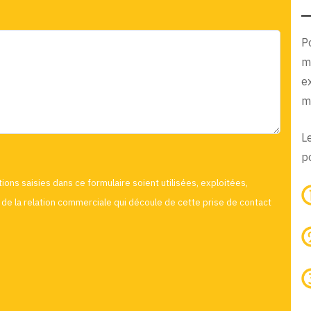
P
m
e
m
L
po
ions saisies dans ce formulaire soient utilisées, exploitées,
de la relation commerciale qui découle de cette prise de contact