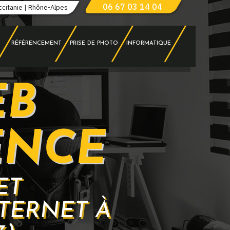
06 67 03 14 04
ccitanie | Rhône-Alpes
RÉFÉRENCEMENT
PRISE DE PHOTO
INFORMATIQUE
EB
ENCE
ET
TERNET À