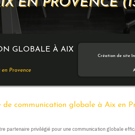
IX EN PROVENCE (1
N GLOBALE À AIX
Création de site I
x en Provence
 de communication globale à Aix en P
otre partenaire privilégié pour une communication globale eff