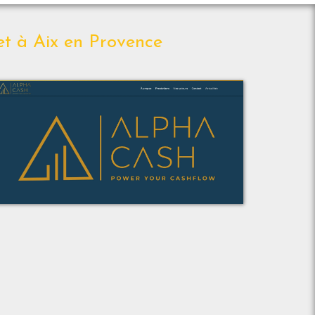
et à Aix en Provence
Voir le projet
Alpha Cash Consulting