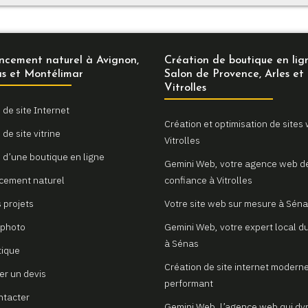
ncement naturel à Avignon,
Création de boutique en lig
s et Montélimar
Salon de Provence, Arles et
Vitrolles
 de site Internet
Création et optimisation de sites
de site vitrine
Vitrolles
 d’une boutique en ligne
Gemini Web, votre agence web d
cement naturel
confiance à Vitrolles
 projets
Votre site web sur mesure à Sén
 photo
Gemini Web, votre expert local du
à Sénas
tique
Création de site internet moderne
r un devis
performant
ntacter
Gemini Web, l’agence web qui d