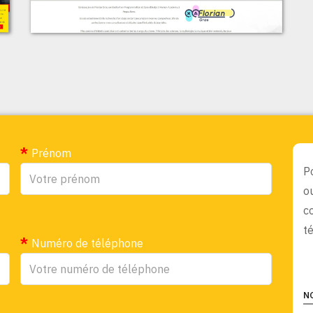
t
Florian Gras
Prénom
P
o
c
t
Numéro de téléphone
N