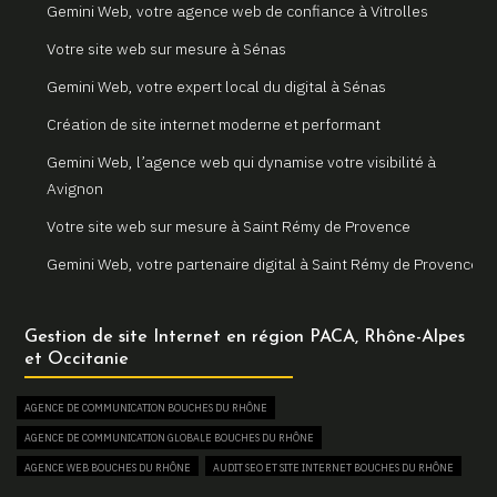
Gemini Web, votre agence web de confiance à Vitrolles
Votre site web sur mesure à Sénas
Gemini Web, votre expert local du digital à Sénas
Création de site internet moderne et performant
Gemini Web, l’agence web qui dynamise votre visibilité à
Avignon
Votre site web sur mesure à Saint Rémy de Provence
Gemini Web, votre partenaire digital à Saint Rémy de Provence
Un site internet sur mesure pour votre entreprise à Arles
Gestion de site Internet en région PACA, Rhône-Alpes
Votre agence web locale Gemini Web à Arles
et Occitanie
Création et refonte de sites internet à Martigues
AGENCE DE COMMUNICATION BOUCHES DU RHÔNE
Gemini Web, votre agence web à Martigues
AGENCE DE COMMUNICATION GLOBALE BOUCHES DU RHÔNE
Un site web sur mesure pour votre activité à Aix en Provence
AGENCE WEB BOUCHES DU RHÔNE
AUDIT SEO ET SITE INTERNET BOUCHES DU RHÔNE
Gemini Web, partenaire de votre réussite digitale à Aix en